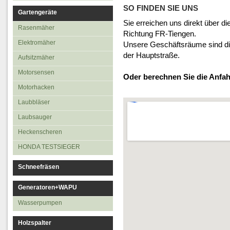
Aufsitzmäher
SO FINDEN SIE UNS
Gartengeräte
Motorsensen
Sie erreichen uns direkt über d
Rasenmäher
Richtung FR-Tiengen.
Motorhacken
Elektromäher
Unsere Geschäftsräume sind di
Laubbläser
der Hauptstraße.
Aufsitzmäher
Laubsauger
Motorsensen
Oder berechnen Sie die Anfa
Heckenscheren
Motorhacken
Laubbläser
Laubsauger
Heckenscheren
HONDA TESTSIEGER
Schneefräsen
Generatoren+WAPU
Wasserpumpen
Holzspalter