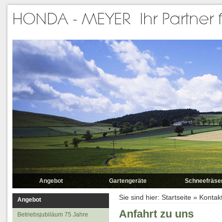
Angebot
Gartengeräte
Schneefräse
Betriebsjubiläum 75 Jahre
Rasenmäher
Sie sind hier:
Startseite
»
Kontak
Angebot
Elektromäher
Anfahrt zu uns
Betriebsjubiläum 75 Jahre