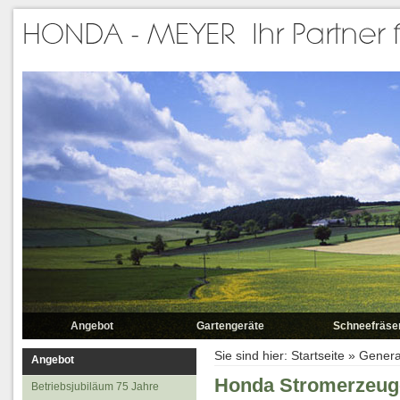
Angebot
Gartengeräte
Schneefräse
Betriebsjubiläum 75 Jahre
Rasenmäher
Sie sind hier:
Startseite
»
Gener
Angebot
Elektromäher
Honda Stromerzeug
Betriebsjubiläum 75 Jahre