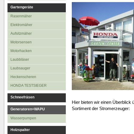
Aufsitzmäher
Gartengeräte
Motorsensen
Rasenmäher
Motorhacken
Elektromäher
Laubbläser
Aufsitzmäher
Laubsauger
Motorsensen
Heckenscheren
Motorhacken
Laubbläser
Laubsauger
Heckenscheren
HONDA TESTSIEGER
Schneefräsen
Hier bieten wir einen Überblick 
Sortiment der Stromerzeuger:
Generatoren+WAPU
Wasserpumpen
Holzspalter